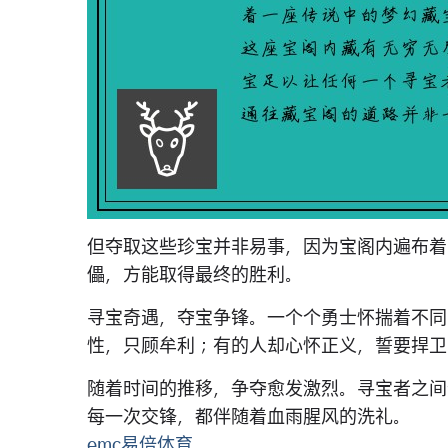
但夺取这些珍宝并非易事，因为宝阁内遍布着
儡，方能取得最终的胜利。
寻宝奇遇，夺宝争锋。一个个勇士怀揣着不同
性，只顾牟利；有的人却心怀正义，誓要捍卫
随着时间的推移，争夺愈发激烈。寻宝者之间
每一次交锋，都伴随着血雨腥风的洗礼。
emc易倍体育